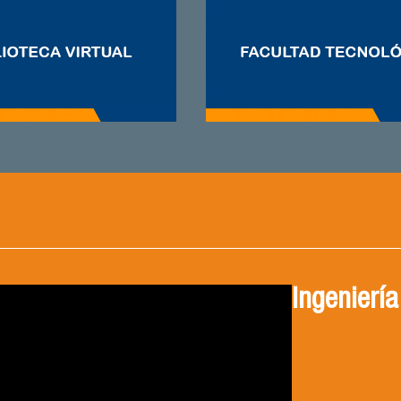
Conoce a 
compromet
alimentos